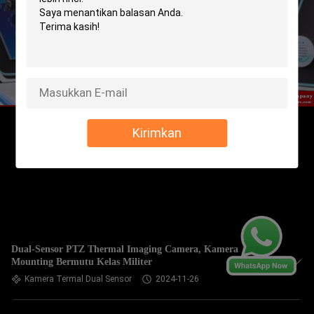
Kirimkan
Dual-Sensor PTZ Thermal Imaging Camera, Kamera
Mounting Bermutu Kelas Militer
Kamera Termal Dual Sensor
2024-11-26