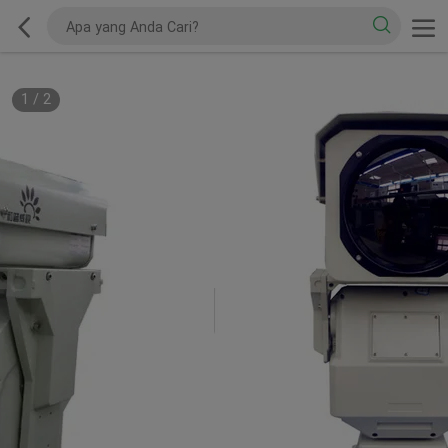
1
/
2