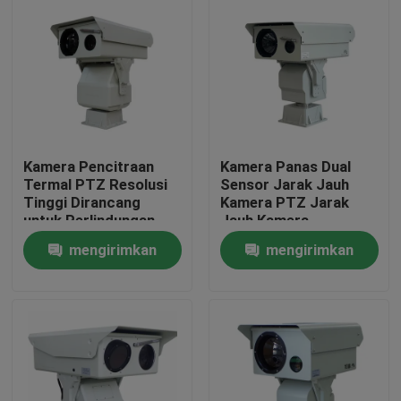
Kamera Pencitraan
Kamera Panas Dual
Termal PTZ Resolusi
Sensor Jarak Jauh
Tinggi Dirancang
Kamera PTZ Jarak
untuk Perlindungan
Jauh Kamera
Infrastruktur Kritis
Keamanan
mengirimkan
mengirimkan
dan Pemantauan
Proses Industri
Rumah
permintaan
permintaan
Produk
Tentang kami