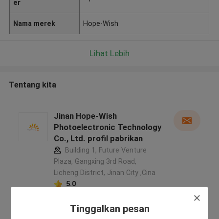
er
Nama merek
Hope-Wish
Lihat Lebih
Tentang kita
Jinan Hope-Wish
Photoelectronic Technology
Co., Ltd. profil pabrikan
Building 1, Future Venture
Plaza, Gangxing 3rd Road,
Licheng District, Jinan City ,Cina
5.0
Diverifikasi pemasok
Tinggalkan pesan