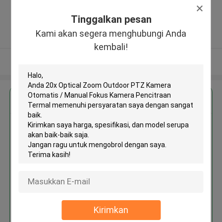
Plaza, Gangxing 3rd Road,
Licheng District, Jinan City ,Cina
Tinggalkan pesan
5.0
Kami akan segera menghubungi Anda
Diverifikasi pemasok
kembali!
Lihat Lebih
Dapatkan Harga Terbaik untuk
20x Optical Zoom Outdoor PTZ
Kamera Otomatis / Manual
Fokus Kamera Pencitraan
Termal
Terus
Kirimkan