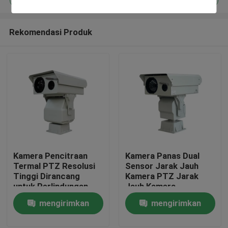
Rekomendasi Produk
Kamera Pencitraan
Kamera Panas Dual
Rumah
Termal PTZ Resolusi
Sensor Jarak Jauh
Tinggi Dirancang
Kamera PTZ Jarak
untuk Perlindungan
Jauh Kamera
Produk
Infrastruktur Kritis
Keamanan
mengirimkan
mengirimkan
dan Pemantauan
Proses Industri
permintaan
permintaan
Tentang kami