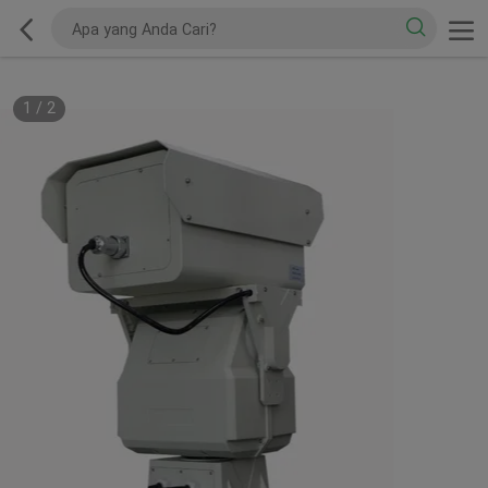
1
/
2